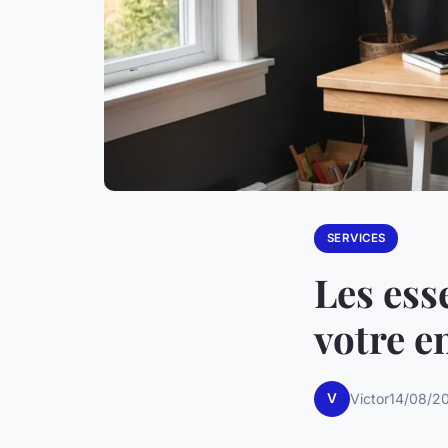
SERVICES
Les ess
votre e
V
Victor
14/08/2