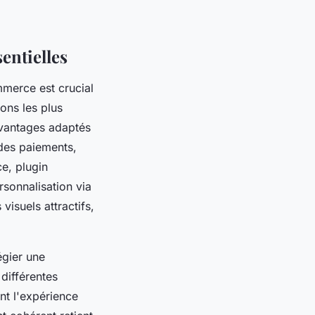
entielles
mmerce est crucial
ons les plus
vantages adaptés
 des paiements,
e, plugin
sonnalisation via
isuels attractifs,
égier une
différentes
nt l'expérience