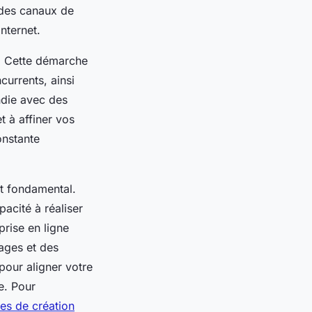
n des canaux de
Internet.
e. Cette démarche
urrents, ainsi
ndie avec des
t à affiner vos
onstante
nt fondamental.
pacité à réaliser
prise en ligne
ages et des
pour aligner votre
e. Pour
es de création