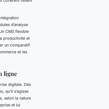
nt cohérent retient
intégration
odules d’analyse
 Un CMS flexible
a productivité et
ter un comparatif
-commerce et les
n ligne
rise digitale. Dès
s, qu’il s’agisse
, selon la nature
eprise et lui