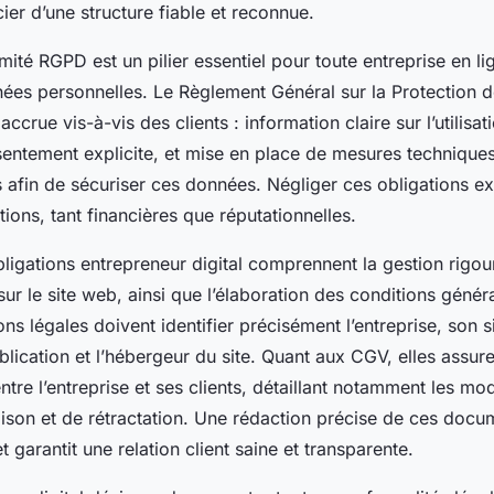
ier d’une structure fiable et reconnue.
mité RGPD est un pilier essentiel pour toute entreprise en li
nées personnelles. Le Règlement Général sur la Protection
ccrue vis-à-vis des clients : information claire sur l’utilisa
entement explicite, et mise en place de mesures techniques
s afin de sécuriser ces données. Négliger ces obligations ex
ions, tant financières que réputationnelles.
obligations entrepreneur digital comprennent la gestion rigo
ur le site web, ainsi que l’élaboration des conditions génér
s légales doivent identifier précisément l’entreprise, son si
blication et l’hébergeur du site. Quant aux CGV, elles assur
entre l’entreprise et ses clients, détaillant notamment les mo
aison et de rétractation. Une rédaction précise de ces doc
et garantit une relation client saine et transparente.