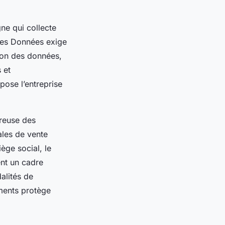
gne qui collecte
 des Données exige
tion des données,
 et
pose l’entreprise
ureuse des
ales de vente
ège social, le
ent un cadre
dalités de
uments protège