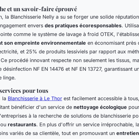
che et un savoir-faire éprouvé
, la Blanchisserie Nelly a su se forger une solide réputatio
 engagement envers
des pratiques écoresponsables
. Utilis
pointe comme le système de lavage à froid OTEK, l'établis
t son empreinte environnementale
en économisant près 
ctricité, et 25% de produits lessiviels par rapport aux mét
 Ce procédé innovant respecte non seulement les tissus, mai
e désinfection NF EN 14476 et NF EN 13727, garantissant u
 linge.
 services pour tous
, la
Blanchisserie à Le Thor
est facilement accessible à tous,
itant bénéficier d'un service de
nettoyage écologique
pour
'entreprises à la recherche de solutions de blanchisserie p
, ou
restaurants
. En plus d'offrir un service irréprochable, l
ins variés de sa clientèle, tout en promouvant un
entretien