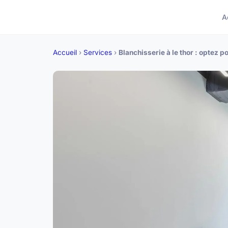
A
Accueil
›
Services
›
Blanchisserie à le thor : optez p