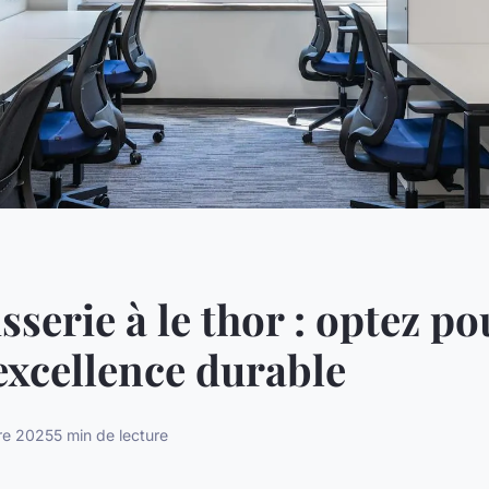
sserie à le thor : optez po
'excellence durable
re 2025
5 min de lecture