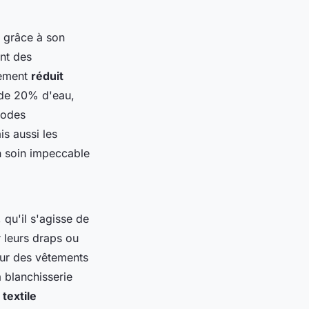
n grâce à son
ant des
sement
réduit
de 20% d'eau,
hodes
s aussi les
n soin impeccable
 qu'il s'agisse de
 leurs draps ou
our des vêtements
a blanchisserie
 textile