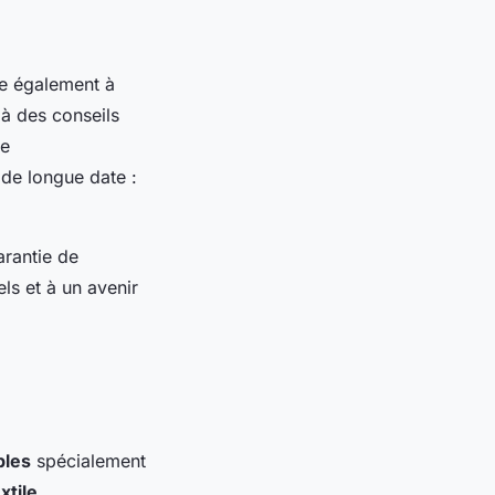
le également à
 à des conseils
de
 de longue date :
garantie de
els et à un avenir
bles
spécialement
xtile