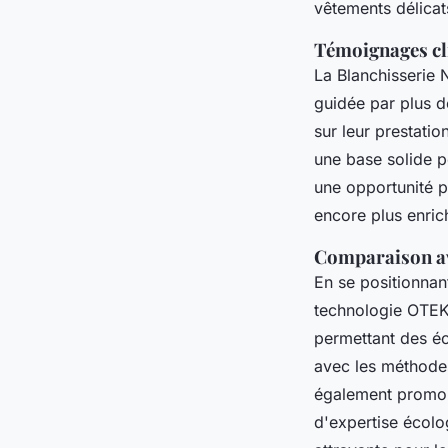
vêtements délicats
Témoignages cli
La Blanchisserie 
guidée par plus de
sur leur prestatio
une base solide p
une opportunité po
encore plus enric
Comparaison av
En se positionn
technologie OTEK
permettant des éc
avec les méthodes
également promou
d'expertise écolog