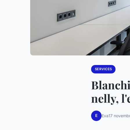
SERVICES
Blanchi
nelly, l
E
Eva
17 novemb