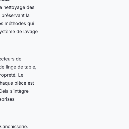
 le nettoyage des
 préservant la
 des méthodes qui
système de lavage
ecteurs de
de linge de table,
ropreté. Le
chaque pièce est
Cela s’intègre
eprises
lanchisserie.