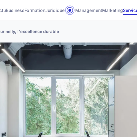
ctu
Business
Formation
Juridique
Management
Marketing
Servic
our nelly, l'excellence durable