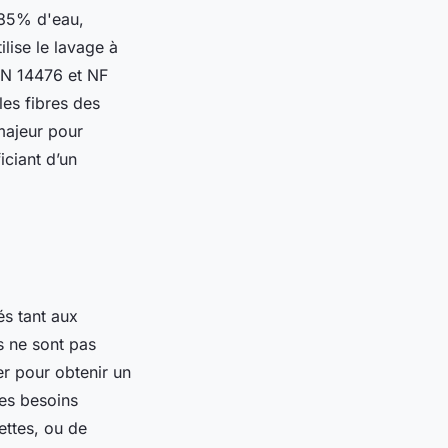
,85% d'eau,
ilise le lavage à
EN 14476 et NF
les fibres des
 majeur pour
iciant d’un
és tant aux
s ne sont pas
er pour obtenir un
des besoins
ettes, ou de