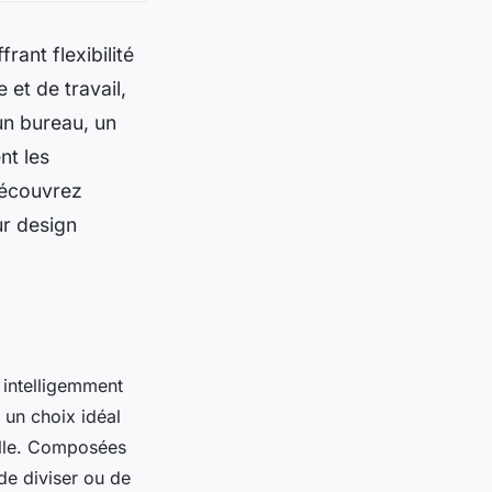
ant flexibilité
 et de travail,
un bureau, un
nt les
Découvrez
ur design
 intelligemment
t un choix idéal
elle. Composées
de diviser ou de