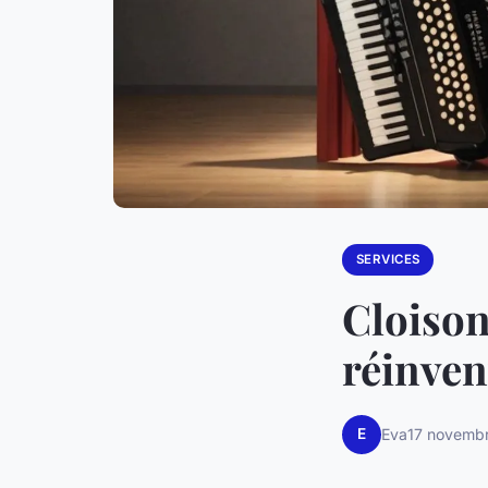
SERVICES
Cloison
réinven
E
Eva
17 novemb