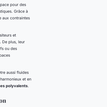
espace pour des
stiques. Grâce à
de aux contraintes
siteurs et
 De plus, leur
ifs ou des
spaces
re aussi fluides
e harmonieux et en
s polyvalents
.
éon