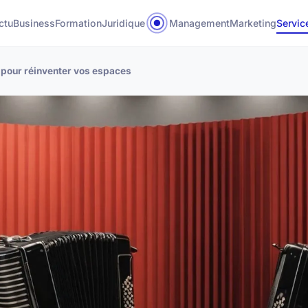
ctu
Business
Formation
Juridique
Management
Marketing
Servic
n pour réinventer vos espaces