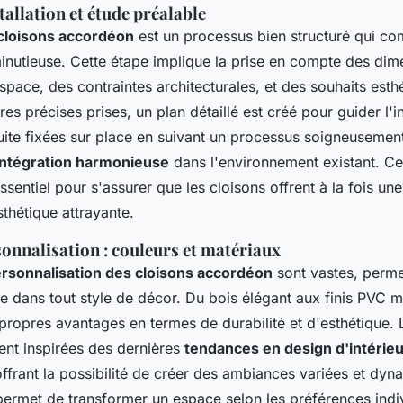
tallation et étude préalable
cloisons accordéon
est un processus bien structuré qui c
inutieuse. Cette étape implique la prise en compte des dim
space, des contraintes architecturales, et des souhaits esthé
es précises prises, un plan détaillé est créé pour guider l'in
uite fixées sur place en suivant un processus soigneusement
intégration harmonieuse
dans l'environnement existant. Ce 
ssentiel pour s'assurer que les cloisons offrent à la fois une
sthétique attrayante.
onnalisation : couleurs et matériaux
rsonnalisation des cloisons accordéon
sont vastes, perme
ite dans tout style de décor. Du bois élégant aux finis PVC
 propres avantages en termes de durabilité et d'esthétique. 
ent inspirées des dernières
tendances en design d'intérie
 offrant la possibilité de créer des ambiances variées et dyn
permet de transformer un espace selon les préférences indiv