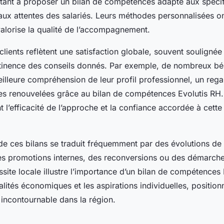
ant à proposer un bilan de compétences adapté aux spécif
 aux attentes des salariés. Leurs méthodes personnalisées o
 valorise la qualité de l’accompagnement.
lients reflètent une satisfaction globale, souvent soulignée 
ertinence des conseils donnés. Par exemple, de nombreux bén
illeure compréhension de leur profil professionnel, un rega
es renouvelées grâce au bilan de compétences Evolutis RH.
t l’efficacité de l’approche et la confiance accordée à cette
de ces bilans se traduit fréquemment par des évolutions de 
des promotions internes, des reconversions ou des démarch
ssite locale illustre l’importance d’un bilan de compétences
alités économiques et les aspirations individuelles, position
incontournable dans la région.