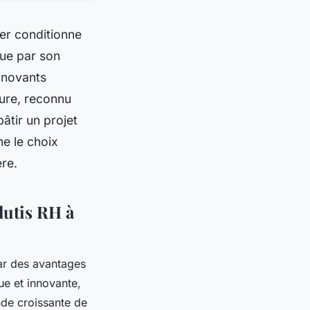
er conditionne
gue par son
innovants
ure, reconnu
bâtir un projet
e le choix
re.
lutis RH à
ar des avantages
ue et innovante,
de croissante de