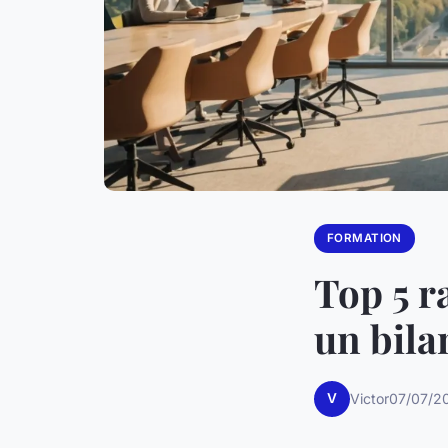
FORMATION
Top 5 r
un bila
V
Victor
07/07/20