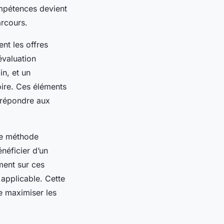
ompétences devient
arcours.
nt les offres
’évaluation
n, et un
oire. Ces éléments
 répondre aux
une méthode
énéficier d’un
ement sur ces
 applicable. Cette
e maximiser les