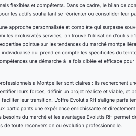
nnels flexibles et compétents. Dans ce cadre, le bilan de c
 pour les actifs souhaitant se réorienter ou consolider leur p
 une approche personnalisée et complète qui surpasse souve
i les exclusivités services, on trouve l’utilisation d’outils d
expertise pointue sur les tendances du marché montpelliérai
dividualisé qui prend en compte les spécificités du territ
compétences une démarche à la fois ciblée et efficace pour
professionnels à Montpellier sont claires : ils recherchent 
ntifier leurs forces, définir un projet réaliste et viable, et b
faciliter leur transition. L’offre Evolutis RH s’aligne parfait
aux participants une expérience enrichissante et directement
s besoins du marché et les avantages Evolutis RH permet d
 de toute reconversion ou évolution professionnelle.