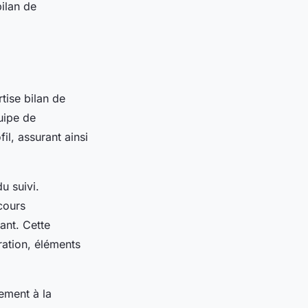
bilan de
tise bilan de
uipe de
l, assurant ainsi
u suivi.
cours
vant. Cette
ation, éléments
lement à la