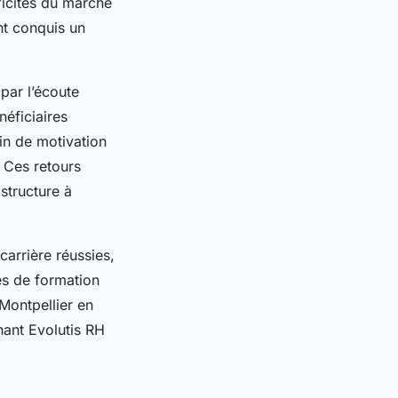
icités du marché
nt conquis un
par l’écoute
éficiaires
in de motivation
 Ces retours
 structure à
carrière réussies,
es de formation
 Montpellier en
nant Evolutis RH