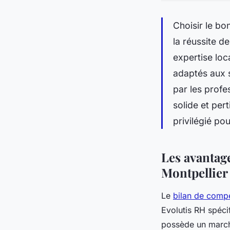
Choisir le b
la réussite d
expertise loc
adaptés aux 
par les profes
solide et pe
privilégié po
Les avantag
Montpellier
Le
bilan de comp
Evolutis RH spéci
possède un march